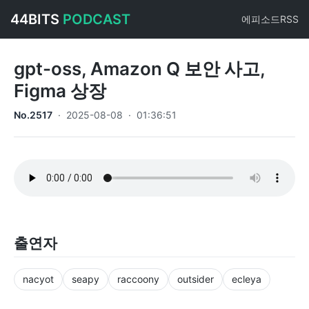
44BITS
PODCAST
에피소드
RSS
gpt-oss, Amazon Q 보안 사고,
Figma 상장
No.
2517
·
2025-08-08
·
01:36:51
출연자
nacyot
seapy
raccoony
outsider
ecleya